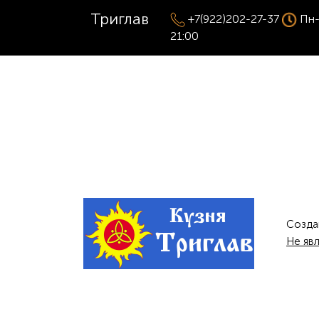
Триглав
+7(922)202-27-37
Пн-
21:00
Созда
Не яв