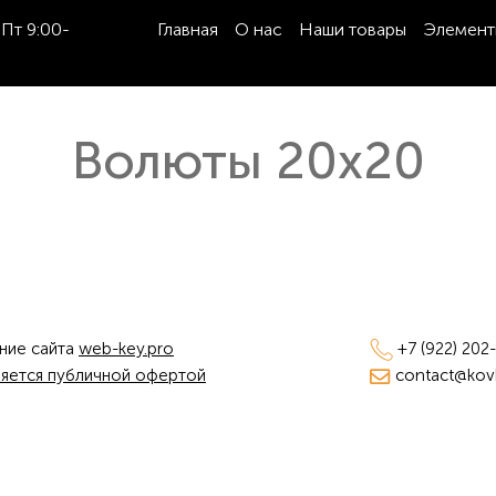
Пт 9:00-
Главная
О нас
Наши товары
Элемент
Волюты 20х20
ние сайта
web-key.pro
+7 (922) 202
ляется публичной офертой
contact@kovka