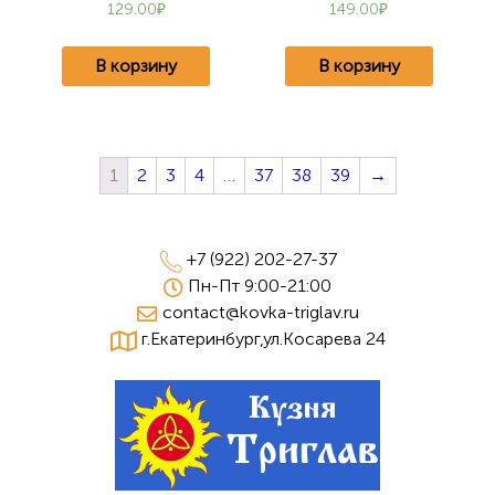
129.00
₽
149.00
₽
В корзину
В корзину
1
2
3
4
…
37
38
39
→
+7 (922) 202-27-37
Пн-Пт 9:00-21:00
contact@kovka-triglav.ru
г.Екатеринбург,ул.Косарева 24