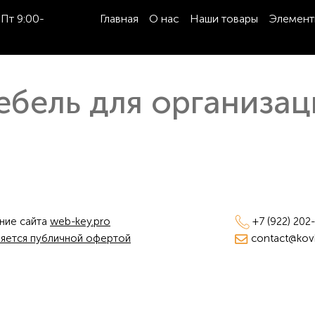
Пт 9:00-
Главная
О нас
Наши товары
Элемент
ебель для организац
ние сайта
web-key.pro
+7 (922) 202
ляется публичной офертой
contact@kovka