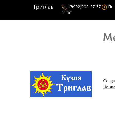
Триглав
+7(922)202-27-37
Пн-
21:00
М
Созда
Не яв