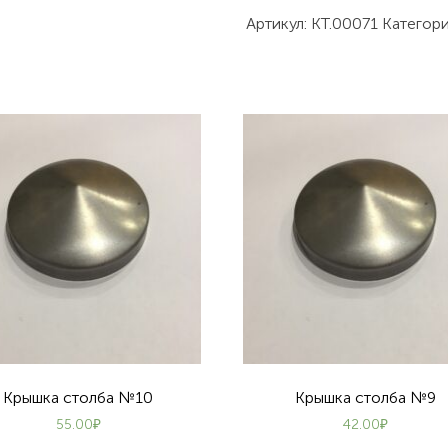
№1
Артикул:
КТ.00071
Категор
Крышка столба №10
Крышка столба №9
55.00
₽
42.00
₽