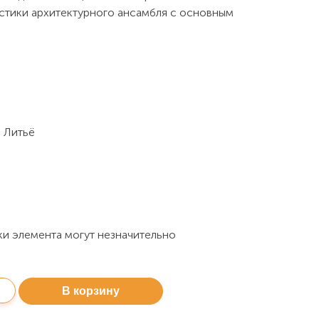
стики архитектурного ансамбля с основным
ь
: Литьё
ки элемента могут незначительно
В корзину