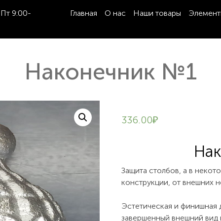
Пт 9:00-
Главная
О нас
Наши товары
Элемент
Наконечник №1
336.00
₽
На
Защита столбов, а в неко
конструкции, от внешних н
Эстетическая и финишная 
завершенный внешний вид к