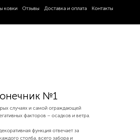
ы ковки
Отзывы
Доставка и оплата
Контакты
конечник №1
торых случаях и самой ограждающей
егативных факторов – осадков и ветра.
декоративная функция отвечает за
аждого столба, всего забора и