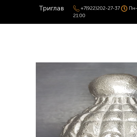
Триглав
+7(922)202-27-37
Пн-
21:00