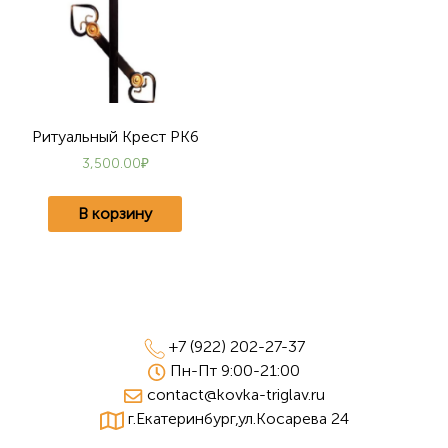
Ритуальный Крест РК6
3,500.00
₽
В корзину
Навигация
по
+7 (922) 202-27-37
Пн-Пт 9:00-21:00
записям
contact@kovka-triglav.ru
г.Екатеринбург,ул.Косарева 24